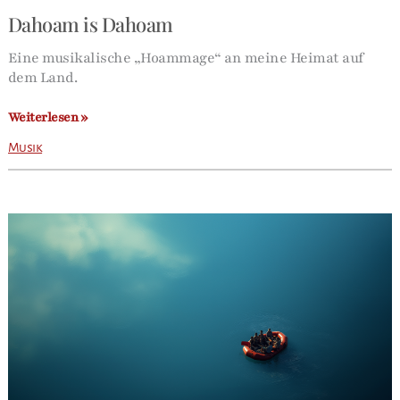
Dahoam is Dahoam
Eine musikalische „Hoammage“ an meine Heimat auf
dem Land.
Dahoam
Weiterlesen »
is
Musik
Dahoam