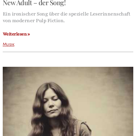
New Adult – der Song!
Ein ironischer Song über die spezielle Leserinnenschaft
von moderner Pulp Fiction.
New
Weiterlesen »
Adult
Musik
–
der
Song!