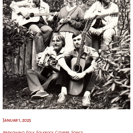
Januar 1, 2025
,
,
,
,
Abendwind
Folk
Folkrock
Gitarre
Songs