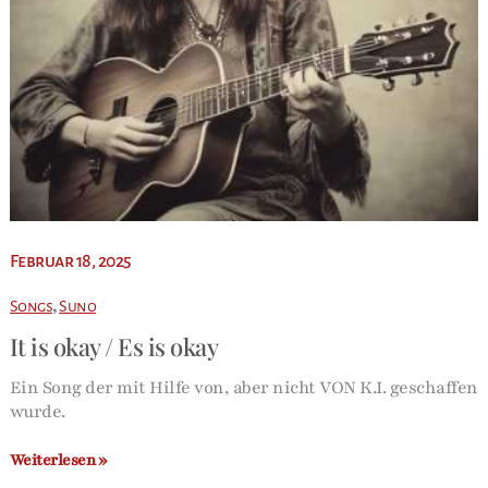
Februar 18, 2025
,
Songs
Suno
It is okay / Es is okay
Ein Song der mit Hilfe von, aber nicht VON K.I. geschaffen
wurde.
It
Weiterlesen »
is