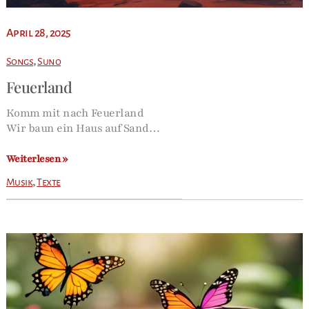
April 28, 2025
,
Songs
Suno
Feuerland
Komm mit nach Feuerland
Wir baun ein Haus auf Sand…
Feuerland
Weiterlesen »
,
Musik
Texte