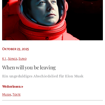
Oktober 23, 2025
,
,
K.I.
Songs
Suno
When will you be leaving
Ein ungeduldiges Abschiedslied für Elon Musk
When
Weiterlesen »
will
,
Musik
Texte
you
be