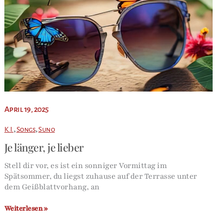
April 19, 2025
,
,
K.I.
Songs
Suno
Je länger, je lieber
Stell dir vor, es ist ein sonniger Vormittag im
Spätsommer, du liegst zuhause auf der Terrasse unter
dem Geißblattvorhang, an
Je
Weiterlesen »