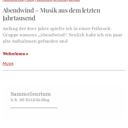
Abendwind – Musik aus dem letzten
Jahrtausend
Anfang der 80er Jahre spielte ich in einer Folkrock-
Gruppe namens „Abendwind“. Neulich habe ich ein paar
alte Aufnahmen gefunden und
Abendwind
Weiterlesen »
–
Musik
Musik
aus
dem
letzten
Jahrtausend
Sammelsurium
S. R. MUELLERs Blog