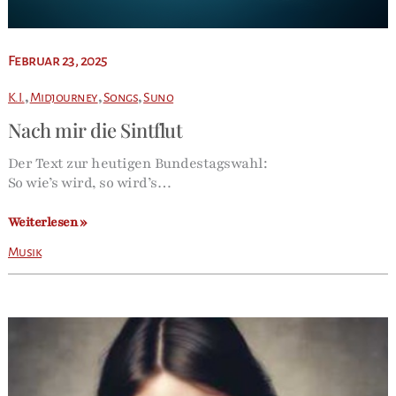
Februar 23, 2025
,
,
,
K.I.
Midjourney
Songs
Suno
Nach mir die Sintflut
Der Text zur heutigen Bundestagswahl:
So wie’s wird, so wird’s…
Nach
Weiterlesen »
mir
Musik
die
Sintflut