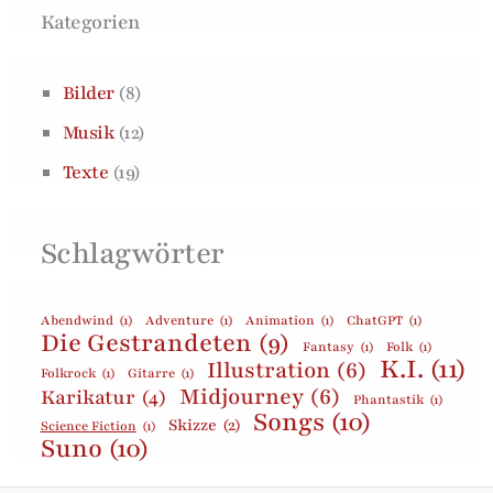
Kategorien
Bilder
(8)
Musik
(12)
Texte
(19)
Schlagwörter
Abendwind
(1)
Adventure
(1)
Animation
(1)
ChatGPT
(1)
Die Gestrandeten
(9)
Fantasy
(1)
Folk
(1)
K.I.
(11)
Illustration
(6)
Folkrock
(1)
Gitarre
(1)
Midjourney
(6)
Karikatur
(4)
Phantastik
(1)
Songs
(10)
Skizze
(2)
Science Fiction
(1)
Suno
(10)