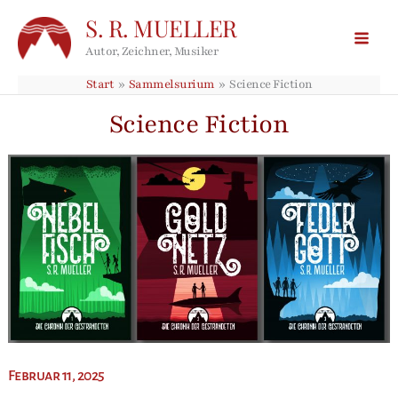
Zum
S. R. MUELLER
Inhalt
springen
Autor, Zeichner, Musiker
Start
Sammelsurium
Science Fiction
Science Fiction
Februar 11, 2025