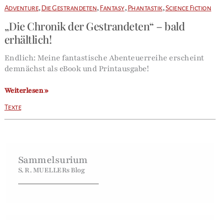
,
,
,
,
Adventure
Die Gestrandeten
Fantasy
Phantastik
Science Fiction
„Die Chronik der Gestrandeten“ – bald
erhältlich!
Endlich: Meine fantastische Abenteuerreihe erscheint
demnächst als eBook und Printausgabe!
„Die
Weiterlesen »
Chronik
Texte
der
Gestrandeten“
–
bald
erhältlich!
Sammelsurium
S. R. MUELLERs Blog